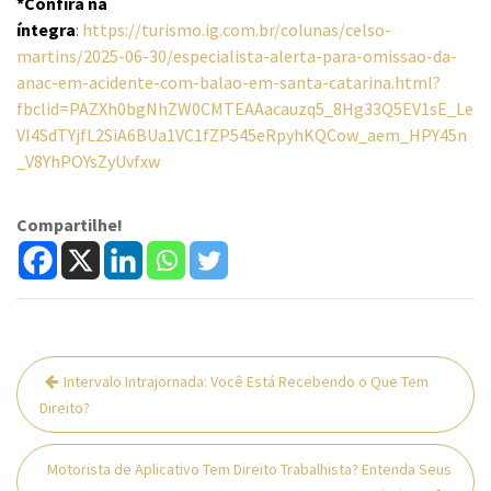
*Confira na
íntegra
:
https://turismo.ig.com.br/colunas/celso-
martins/2025-06-30/especialista-alerta-para-omissao-da-
anac-em-acidente-com-balao-em-santa-catarina.html?
fbclid=PAZXh0bgNhZW0CMTEAAacauzq5_8Hg33Q5EV1sE_Le
VI4SdTYjfL2SiA6BUa1VC1fZP545eRpyhKQCow_aem_HPY45n
_V8YhPOYsZyUvfxw
Compartilhe!
Navegação
Intervalo Intrajornada: Você Está Recebendo o Que Tem
de
Direito?
Post
Motorista de Aplicativo Tem Direito Trabalhista? Entenda Seus