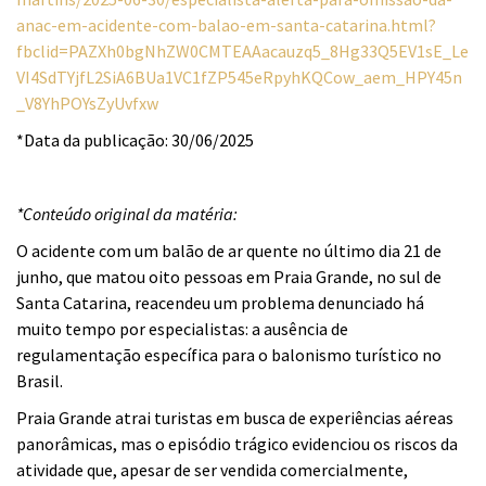
anac-em-acidente-com-balao-em-santa-catarina.html?
fbclid=PAZXh0bgNhZW0CMTEAAacauzq5_8Hg33Q5EV1sE_Le
VI4SdTYjfL2SiA6BUa1VC1fZP545eRpyhKQCow_aem_HPY45n
_V8YhPOYsZyUvfxw
*Data da publicação: 30/06/2025
*Conteúdo original da matéria:
O acidente com um balão de ar quente no último dia 21 de
junho, que matou oito pessoas em Praia Grande, no sul de
Santa Catarina, reacendeu um problema denunciado há
muito tempo por especialistas: a ausência de
regulamentação específica para o balonismo turístico no
Brasil.
Praia Grande atrai turistas em busca de experiências aéreas
panorâmicas, mas o episódio trágico evidenciou os riscos da
atividade que, apesar de ser vendida comercialmente,