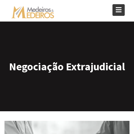
Skip
to
content
Negociação Extrajudicial