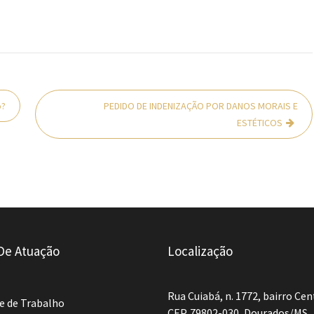
o?
PEDIDO DE INDENIZAÇÃO POR DANOS MORAIS E
ESTÉTICOS
De Atuação
Localização
Rua Cuiabá, n. 1772, bairro Cen
e de Trabalho
CEP. 79802-030, Dourados/MS.