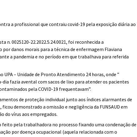
tra a profissional que contraiu covid-19 pela exposição diária ao
a n. 0025120-22.2022.5.24.0021, foi reconhecida a
o por danos morais para a técnica de enfermagem Flaviana
rante a pandemia e no período em que trabalhava para referida
no UPA – Unidade de Pronto Atendimento 24 horas, onde ”
-dia fazia avental com sacos de lixo para atender os pacientes
 contaminados pela COVID-19 frequentavam”.
pamentos de proteção individual junto aos índices alarmantes de
s, ficou demonstrado a omissão e negligência da FUNSAUD em
ção do vírus aos empregados.
do feito pela trabalhadora no processo fixando uma condenação de
ação por doença ocupacional (aquela relacionada com o