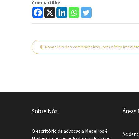
Compartilhe!
Navegação
Novas leis dos caminhoneiros, tem efeito imediat
de
Post
Sobre Nós
Áreas 
O escritório de advocacia Medeiros &
Acident
Medeiros nasceu pelo desejo dos seus