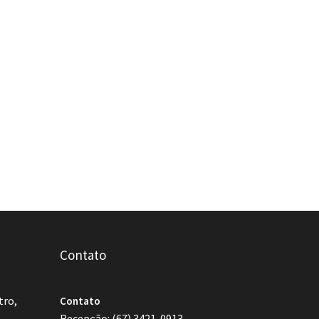
Contato
tro,
Contato
Recepção: (67) 3421-0913