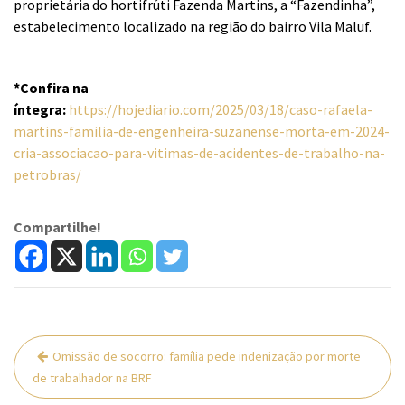
proprietária do hortifrúti Fazenda Martins, a “Fazendinha”,
estabelecimento localizado na região do bairro
Vila Maluf
.
*Confira na
íntegra:
https://hojediario.com/2025/03/18/caso-rafaela-
martins-familia-de-engenheira-suzanense-morta-em-2024-
cria-associacao-para-vitimas-de-acidentes-de-trabalho-na-
petrobras/
Compartilhe!
Navegação
Omissão de socorro: família pede indenização por morte
de
de trabalhador na BRF
Post